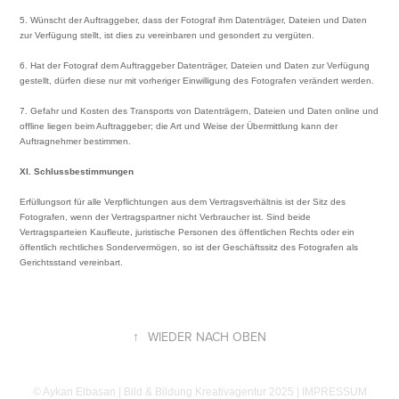
5. Wünscht der Auftraggeber, dass der Fotograf ihm Datenträger, Dateien und Daten
zur Verfügung stellt, ist dies zu vereinbaren und gesondert zu vergüten.
6. Hat der Fotograf dem Auftraggeber Datenträger, Dateien und Daten zur Verfügung
gestellt, dürfen diese nur mit vorheriger Einwilligung des Fotografen verändert werden.
7. Gefahr und Kosten des Transports von Datenträgern, Dateien und Daten online und
offline liegen beim Auftraggeber; die Art und Weise der Übermittlung kann der
Auftragnehmer bestimmen.
XI. Schlussbestimmungen
Erfüllungsort für alle Verpflichtungen aus dem Vertragsverhältnis ist der Sitz des
Fotografen, wenn der Vertragspartner nicht Verbraucher ist. Sind beide
Vertragsparteien Kaufleute, juristische Personen des öffentlichen Rechts oder ein
öffentlich rechtliches Sondervermögen, so ist der Geschäftssitz des Fotografen als
Gerichtsstand vereinbart.
↑
WIEDER NACH OBEN
© Aykan Elbasan | Bild & Bildung Kreativagentur 2025 |
IMPRESSUM