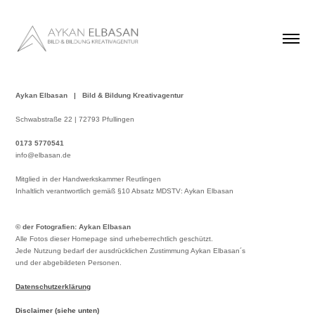
Aykan Elbasan | Bild & Bildung Kreativagentur
Schwabstraße 22 | 72793 Pfullingen
0173 5770541
info@elbasan.de
Mitglied in der Handwerkskammer Reutlingen
Inhaltlich verantwortlich gemäß §10 Absatz MDSTV: Aykan Elbasan
© der Fotografien: Aykan Elbasan
Alle Fotos dieser Homepage sind urheberrechtlich geschützt.
Jede Nutzung bedarf der ausdrücklichen Zustimmung Aykan Elbasan´s
und der abgebildeten Personen.
Datenschutzerklärung
Disclaimer (siehe unten)