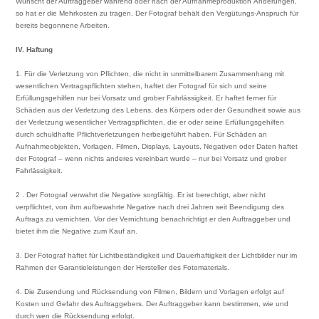
Wünscht der Auftraggeber während oder nach der Aufnahmeproduktion Änderungen,
so hat er die Mehrkosten zu tragen. Der Fotograf behält den Vergütungs-Anspruch für
bereits begonnene Arbeiten.
IV. Haftung
1. Für die Verletzung von Pflichten, die nicht in unmittelbarem Zusammenhang mit
wesentlichen Vertragspflichten stehen, haftet der Fotograf für sich und seine
Erfüllungsgehilfen nur bei Vorsatz und grober Fahrlässigkeit. Er haftet ferner für
Schäden aus der Verletzung des Lebens, des Körpers oder der Gesundheit sowie aus
der Verletzung wesentlicher Vertragspflichten, die er oder seine Erfüllungsgehilfen
durch schuldhafte Pflichtverletzungen herbeigeführt haben. Für Schäden an
Aufnahmeobjekten, Vorlagen, Filmen, Displays, Layouts, Negativen oder Daten haftet
der Fotograf – wenn nichts anderes vereinbart wurde – nur bei Vorsatz und grober
Fahrlässigkeit.
2 . Der Fotograf verwahrt die Negative sorgfältig. Er ist berechtigt, aber nicht
verpflichtet, von ihm aufbewahrte Negative nach drei Jahren seit Beendigung des
Auftrags zu vernichten. Vor der Vernichtung benachrichtigt er den Auftraggeber und
bietet ihm die Negative zum Kauf an.
3. Der Fotograf haftet für Lichtbeständigkeit und Dauerhaftigkeit der Lichtbilder nur im
Rahmen der Garantieleistungen der Hersteller des Fotomaterials.
4. Die Zusendung und Rücksendung von Filmen, Bildern und Vorlagen erfolgt auf
Kosten und Gefahr des Auftraggebers. Der Auftraggeber kann bestimmen, wie und
durch wen die Rücksendung erfolgt.