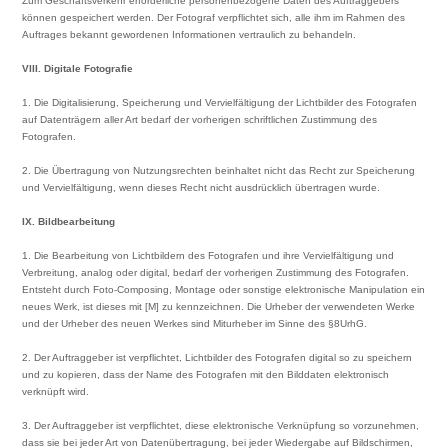
Zum Geschäftsverkehr erforderliche personenbezogene Daten des Auftraggebers
können gespeichert werden. Der Fotograf verpflichtet sich, alle ihm im Rahmen des
Auftrages bekannt gewordenen Informationen vertraulich zu behandeln.
VIII. Digitale Fotografie
1. Die Digitalisierung, Speicherung und Vervielfältigung der Lichtbilder des Fotografen
auf Datenträgern aller Art bedarf der vorherigen schriftlichen Zustimmung des
Fotografen.
2. Die Übertragung von Nutzungsrechten beinhaltet nicht das Recht zur Speicherung
und Vervielfältigung, wenn dieses Recht nicht ausdrücklich übertragen wurde.
IX. Bildbearbeitung
1. Die Bearbeitung von Lichtbildern des Fotografen und ihre Vervielfältigung und
Verbreitung, analog oder digital, bedarf der vorherigen Zustimmung des Fotografen.
Entsteht durch Foto-Composing, Montage oder sonstige elektronische Manipulation ein
neues Werk, ist dieses mit [M] zu kennzeichnen. Die Urheber der verwendeten Werke
und der Urheber des neuen Werkes sind Miturheber im Sinne des §8UrhG.
2. Der Auftraggeber ist verpflichtet, Lichtbilder des Fotografen digital so zu speichern
und zu kopieren, dass der Name des Fotografen mit den Bilddaten elektronisch
verknüpft wird.
3. Der Auftraggeber ist verpflichtet, diese elektronische Verknüpfung so vorzunehmen,
dass sie bei jeder Art von Datenübertragung, bei jeder Wiedergabe auf Bildschirmen,