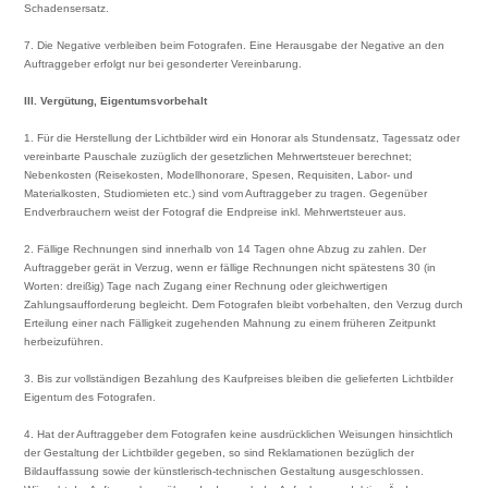
Schadensersatz.
7. Die Negative verbleiben beim Fotografen. Eine Herausgabe der Negative an den
Auftraggeber erfolgt nur bei gesonderter Vereinbarung.
III. Vergütung, Eigentumsvorbehalt
1. Für die Herstellung der Lichtbilder wird ein Honorar als Stundensatz, Tagessatz oder
vereinbarte Pauschale zuzüglich der gesetzlichen Mehrwertsteuer berechnet;
Nebenkosten (Reisekosten, Modellhonorare, Spesen, Requisiten, Labor- und
Materialkosten, Studiomieten etc.) sind vom Auftraggeber zu tragen. Gegenüber
Endverbrauchern weist der Fotograf die Endpreise inkl. Mehrwertsteuer aus.
2. Fällige Rechnungen sind innerhalb von 14 Tagen ohne Abzug zu zahlen. Der
Auftraggeber gerät in Verzug, wenn er fällige Rechnungen nicht spätestens 30 (in
Worten: dreißig) Tage nach Zugang einer Rechnung oder gleichwertigen
Zahlungsaufforderung begleicht. Dem Fotografen bleibt vorbehalten, den Verzug durch
Erteilung einer nach Fälligkeit zugehenden Mahnung zu einem früheren Zeitpunkt
herbeizuführen.
3. Bis zur vollständigen Bezahlung des Kaufpreises bleiben die gelieferten Lichtbilder
Eigentum des Fotografen.
4. Hat der Auftraggeber dem Fotografen keine ausdrücklichen Weisungen hinsichtlich
der Gestaltung der Lichtbilder gegeben, so sind Reklamationen bezüglich der
Bildauffassung sowie der künstlerisch-technischen Gestaltung ausgeschlossen.