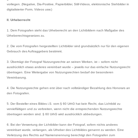
vorliegen. (Negative, Dia-Positive, Papierbilder, Still-Videos, elektronische Stehbilder in
digitalisierter Form, Videos usw.)
II. Urheberrecht
1. Dem Fotografen steht das Urheberrecht an den Lichtbildern nach Maßgabe des
Urheberrechtsgesetzes zu.
2. Die vom Fotografen hergestellten Lichtbilder sind grundsätzlich nur für den eigenen
Gebrauch des Auftraggebers bestimmt.
3. Überträgt der Fotograf Nutzungsrechte an seinen Werken, ist – sofern nicht
ausdrücklich etwas anderes vereinbart wurde – jeweils nur das einfache Nutzungsrecht
übertragen. Eine Weitergabe von Nutzungsrechten bedarf der besonderen
Vereinbarung.
4. Die Nutzungsrechte gehen erst über nach vollständiger Bezahlung des Honorars an
den Fotografen.
5. Der Besteller eines Bildes i.S. vom § 60 UrhG hat kein Recht, das Lichtbild zu
vervielfältigen und zu verbreiten, wenn nicht die entsprechenden Nutzungsrechte
übertragen worden sind. § 60 UrhG wird ausdrücklich abbedungen.
6. Bei der Verwertung der Lichtbilder kann der Fotograf, sofern nichts anderes
vereinbart wurde, verlangen, als Urheber des Lichtbildes genannt zu werden. Eine
Verletzung des Rechts auf Namensnennung berechtigt den Fotografen zum