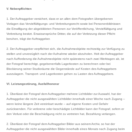
V. Nebenpflichten
1. Der Auftraggeber versichert, dass er an allen dem Fotografen übergebenen
Vorlagen das Vervielfältigungs- und Verbreitungsrecht sowie bei Personenbildnissen
die Einwilligung der abgebildeten Personen zur Veröffentlichung, Vervielfältigung und
Verbreitung besitzt. Ersatzansprüche Dritter, die auf der Verletzung dieser Pflicht
beruhen, trägt der Auftraggeber.
2. Der Auftraggeber verpflichtet sich, die Aufnahmeobjekte rechtzeitig zur Verfügung zu
stellen und unverzüglich nach der Aufnahme wieder abzuholen. Holt der Auftraggeber
nach Aufforderung die Aufnahmeobjekte nicht spätestens nach zwei Werktagen ab, ist
der Fotograf berechtigt, gegebenenfalls Lagerkosten zu berechnen oder bei
Blockierung seiner Studioräume die Gegenstände auf Kosten des Auftraggebers
auszulagern. Transport- und Lagerkosten gehen zu Lasten des Auftraggebers.
VI. Leistungsstörung, Ausfallhonorar
1. Überlässt der Fotograf dem Auftraggeber mehrere Lichtbilder zur Auswahl, hat der
Auftraggeber die nicht ausgewählten Lichtbilder innerhalb einer Woche nach Zugang –
wenn keine längere Zeit vereinbart wurde – auf eigene Kosten und Gefahr
zurücksenden. Für verlorene oder beschädigte Lichtbilder kann der Fotograf, sofern er
den Verlust oder die Beschädigung nicht zu vertreten hat, Bezahlung verlangen.
2. Überlässt der Fotograf dem Auftraggeber Bilder aus seinem Archiv, so hat der
Auftraggeber die nicht ausgewählten Bilder innerhalb eines Monats nach Zugang beim