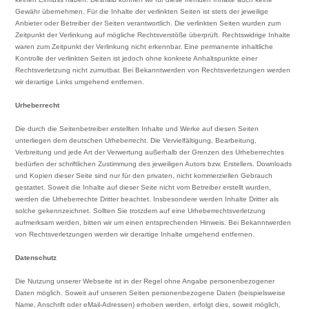
Gewähr übernehmen. Für die Inhalte der verlinkten Seiten ist stets der jeweilige
Anbieter oder Betreiber der Seiten verantwortlich. Die verlinkten Seiten wurden zum
Zeitpunkt der Verlinkung auf mögliche Rechtsverstöße überprüft. Rechtswidrige Inhalte
waren zum Zeitpunkt der Verlinkung nicht erkennbar. Eine permanente inhaltliche
Kontrolle der verlinkten Seiten ist jedoch ohne konkrete Anhaltspunkte einer
Rechtsverletzung nicht zumutbar. Bei Bekanntwerden von Rechtsverletzungen werden
wir derartige Links umgehend entfernen.
Urheberrecht
Die durch die Seitenbetreiber erstellten Inhalte und Werke auf diesen Seiten
unterliegen dem deutschen Urheberrecht. Die Vervielfältigung, Bearbeitung,
Verbreitung und jede Art der Verwertung außerhalb der Grenzen des Urheberrechtes
bedürfen der schriftlichen Zustimmung des jeweiligen Autors bzw. Erstellers. Downloads
und Kopien dieser Seite sind nur für den privaten, nicht kommerziellen Gebrauch
gestattet. Soweit die Inhalte auf dieser Seite nicht vom Betreiber erstellt wurden,
werden die Urheberrechte Dritter beachtet. Insbesondere werden Inhalte Dritter als
solche gekennzeichnet. Sollten Sie trotzdem auf eine Urheberrechtsverletzung
aufmerksam werden, bitten wir um einen entsprechenden Hinweis. Bei Bekanntwerden
von Rechtsverletzungen werden wir derartige Inhalte umgehend entfernen.
Datenschutz
Die Nutzung unserer Webseite ist in der Regel ohne Angabe personenbezogener
Daten möglich. Soweit auf unseren Seiten personenbezogene Daten (beispielsweise
Name, Anschrift oder eMail-Adressen) erhoben werden, erfolgt dies, soweit möglich,