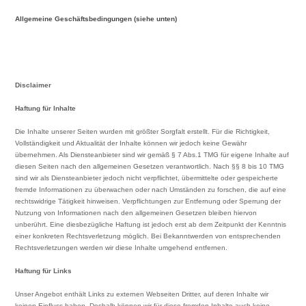
Allgemeine Geschäftsbedingungen (siehe unten)
Disclaimer
Haftung für Inhalte
Die Inhalte unserer Seiten wurden mit größter Sorgfalt erstellt. Für die Richtigkeit,
Vollständigkeit und Aktualität der Inhalte können wir jedoch keine Gewähr
übernehmen. Als Diensteanbieter sind wir gemäß § 7 Abs.1 TMG für eigene Inhalte auf
diesen Seiten nach den allgemeinen Gesetzen verantwortlich. Nach §§ 8 bis 10 TMG
sind wir als Diensteanbieter jedoch nicht verpflichtet, übermittelte oder gespeicherte
fremde Informationen zu überwachen oder nach Umständen zu forschen, die auf eine
rechtswidrige Tätigkeit hinweisen. Verpflichtungen zur Entfernung oder Sperrung der
Nutzung von Informationen nach den allgemeinen Gesetzen bleiben hiervon
unberührt. Eine diesbezügliche Haftung ist jedoch erst ab dem Zeitpunkt der Kenntnis
einer konkreten Rechtsverletzung möglich. Bei Bekanntwerden von entsprechenden
Rechtsverletzungen werden wir diese Inhalte umgehend entfernen.
Haftung für Links
Unser Angebot enthält Links zu externen Webseiten Dritter, auf deren Inhalte wir
keinen Einfluss haben. Deshalb können wir für diese fremden Inhalte auch keine