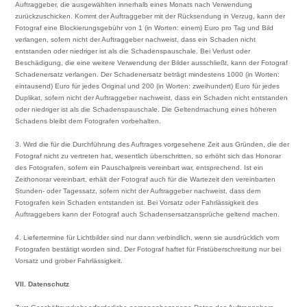
Auftraggeber, die ausgewählten innerhalb eines Monats nach Verwendung
zurückzuschicken. Kommt der Auftraggeber mit der Rücksendung in Verzug, kann der
Fotograf eine Blockierungsgebühr von 1 (in Worten: einem) Euro pro Tag und Bild
verlangen, sofern nicht der Auftraggeber nachweist, dass ein Schaden nicht
entstanden oder niedriger ist als die Schadenspauschale. Bei Verlust oder
Beschädigung, die eine weitere Verwendung der Bilder ausschließt, kann der Fotograf
Schadenersatz verlangen. Der Schadenersatz beträgt mindestens 1000 (in Worten:
eintausend) Euro für jedes Original und 200 (in Worten: zweihundert) Euro für jedes
Duplikat, sofern nicht der Auftraggeber nachweist, dass ein Schaden nicht entstanden
oder niedriger ist als die Schadenspauschale. Die Geltendmachung eines höheren
Schadens bleibt dem Fotografen vorbehalten.
3. Wird die für die Durchführung des Auftrages vorgesehene Zeit aus Gründen, die der
Fotograf nicht zu vertreten hat, wesentlich überschritten, so erhöht sich das Honorar
des Fotografen, sofern ein Pauschalpreis vereinbart war, entsprechend. Ist ein
Zeithonorar vereinbart, erhält der Fotograf auch für die Wartezeit den vereinbarten
Stunden- oder Tagessatz, sofern nicht der Auftraggeber nachweist, dass dem
Fotografen kein Schaden entstanden ist. Bei Vorsatz oder Fahrlässigkeit des
Auftraggebers kann der Fotograf auch Schadensersatzansprüche geltend machen.
4. Liefertermine für Lichtbilder sind nur dann verbindlich, wenn sie ausdrücklich vom
Fotografen bestätigt worden sind. Der Fotograf haftet für Fristüberschreitung nur bei
Vorsatz und grober Fahrlässigkeit.
VII. Datenschutz