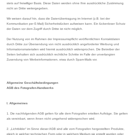
stets auf freiwilliger Basis. Diese Daten werden ohne Ihre ausdrückliche Zustimmung
nicht an Dritte weitergegeben.
Wir weisen darauf hin, dass die Datenübertragung im Internet (z.B. bei der
Kommunikation per E-Mail) Sicherheitslücken aufweisen kann. Ein lückenloser Schutz
der Daten vor dem Zugriff durch Dritte ist nicht möglich.
Der Nutzung von im Rahmen der Impressumspflicht veröffentlichten Kontaktdaten
durch Dritte zur Übersendung von nicht ausdrücklich angeforderter Werbung und
Informationsmaterialien wird hiermit ausdrücklich widersprochen. Die Betreiber der
Seiten behalten sich ausdrücklich rechtliche Schritte im Falle der unverlangten
Zusendung von Werbeinformationen, etwa durch Spam-Mails vor.
Allgemeine Geschäftsbedingungen
AGB des Fotografen-Handwerks
I. Allgemeines
1. Die nachfolgenden AGB gelten für alle dem Fotografen erteilten Aufträge. Sie gelten
als vereinbart, wenn ihnen nicht umgehend widersprochen wird.
2. „Lichtbilder“ im Sinne dieser AGB sind alle vom Fotografen hergestellten Produkte,
gleich in welcher technischen Form oder in welchem Medium sie erstellt wurden oder