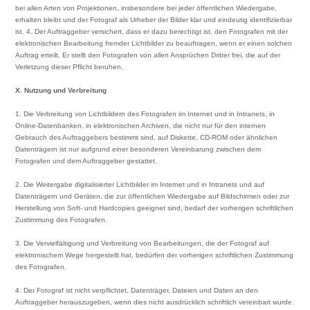
bei allen Arten von Projektionen, insbesondere bei jeder öffentlichen Wiedergabe,
erhalten bleibt und der Fotograf als Urheber der Bilder klar und eindeutig identifizierbar
ist. 4. Der Auftraggeber versichert, dass er dazu berechtigt ist, den Fotografen mit der
elektronischen Bearbeitung fremder Lichtbilder zu beauftragen, wenn er einen solchen
Auftrag erteilt. Er stellt den Fotografen von allen Ansprüchen Dritter frei, die auf der
Verletzung dieser Pflicht beruhen.
X. Nutzung und Verbreitung
1. Die Verbreitung von Lichtbildern des Fotografen im Internet und in Intranets, in
Online-Datenbanken, in elektronischen Archiven, die nicht nur für den internen
Gebrauch des Auftraggebers bestimmt sind, auf Diskette, CD-ROM oder ähnlichen
Datenträgern ist nur aufgrund einer besonderen Vereinbarung zwischen dem
Fotografen und dem Auftraggeber gestattet.
2. Die Weitergabe digitalisierter Lichtbilder im Internet und in Intranets und auf
Datenträgern und Geräten, die zur öffentlichen Wiedergabe auf Bildschirmen oder zur
Herstellung von Soft- und Hardcopies geeignet sind, bedarf der vorherigen schriftlichen
Zustimmung des Fotografen.
3. Die Vervielfältigung und Verbreitung von Bearbeitungen, die der Fotograf auf
elektronischem Wege hergestellt hat, bedürfen der vorherigen schriftlichen Zustimmung
des Fotografen.
4. Der Fotograf ist nicht verpflichtet, Datenträger, Dateien und Daten an den
Auftraggeber herauszugeben, wenn dies nicht ausdrücklich schriftlich vereinbart wurde.